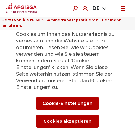
DE
Jetzt von bis zu 60% Sommerrabatt profitieren. Hier mehr
erfahren.
Auf dieser Website verwenden wir
Cookies um Ihnen das Nutzererlebnis zu
verbessern und die Website stetig zu
optimieren. Lesen Sie, wie wir Cookies
Flughäfen –
verwenden und wie Sie sie steuern
können, indem Sie auf ’Cookie-
modernste
Einstellungen’ klicken. Wenn Sie diese
Seite weiterhin nutzen, stimmen Sie der
Werbeträger.
Verwendung unserer ‘Standard-Cookie-
Einstellungen‘ zu.
Für Grundeigentümer
Gute Gründe für eine
Cookie-Einstellungen
Partnerschaft mit der
APG|SGA
Cookies akzeptieren