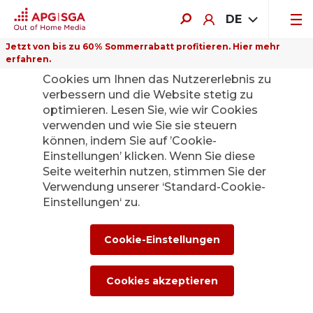
DE
Jetzt von bis zu 60% Sommerrabatt profitieren. Hier mehr
ACHTUNG: Aktuell kann ein Problem mit dem Cache der Seite bestehen. Sollte die Seite
erfahren.
Auf dieser Website verwenden wir
bei Ihnen nich korrekt angezeigt werden, dann können Sie mittels Löschen des
Browser-Caches das Problem lösen.
Cookies um Ihnen das Nutzererlebnis zu
verbessern und die Website stetig zu
optimieren. Lesen Sie, wie wir Cookies
Kein Wettbewerb vornhanden
verwenden und wie Sie sie steuern
können, indem Sie auf ’Cookie-
Einstellungen’ klicken. Wenn Sie diese
Seite weiterhin nutzen, stimmen Sie der
Verwendung unserer ‘Standard-Cookie-
Einstellungen‘ zu.
Cookie-Einstellungen
Cookies akzeptieren