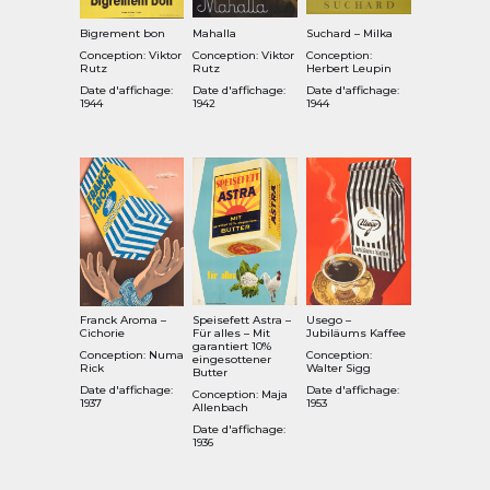
Bigrement bon
Mahalla
Suchard – Milka
Conception: Viktor
Conception: Viktor
Conception:
Rutz
Rutz
Herbert Leupin
Date d'affichage:
Date d'affichage:
Date d'affichage:
1944
1942
1944
Franck Aroma –
Speisefett Astra –
Usego –
Cichorie
Für alles – Mit
Jubiläums Kaffee
garantiert 10%
Conception: Numa
Conception:
eingesottener
Rick
Walter Sigg
Butter
Date d'affichage:
Date d'affichage:
Conception: Maja
1937
1953
Allenbach
Date d'affichage:
1936