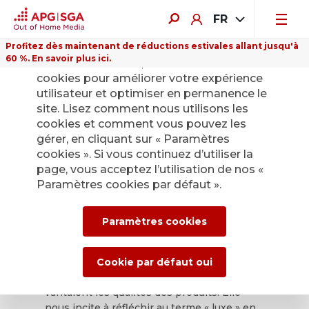
FR
Profitez dès maintenant de réductions estivales allant jusqu'à
60 %. En savoir plus ici.
Sur ce site Internet, nous utilisons des
cookies pour améliorer votre expérience
utilisateur et optimiser en permanence le
site. Lisez comment nous utilisons les
cookies et comment vous pouvez les
ePoster Gallery
gérer, en cliquant sur « Paramètres
cookies ». Si vous continuez d’utiliser la
1/2021
page, vous acceptez l’utilisation de nos «
Paramètres cookies par défaut ».
Denrées de luxe
Paramètres cookies
L’exposition illustre la façon dont les
Cookie par défaut oui
affiches historiques mettaient en valeur et
vantaient les qualités des produits. Elle
nous incite à réfléchir au terme « luxe » en