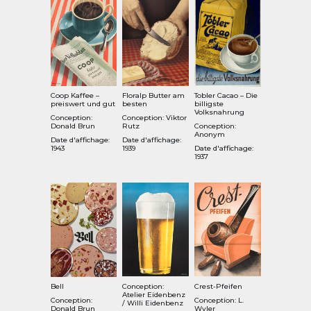
Coop Kaffee –
Floralp Butter am
Tobler Cacao – Die
preiswert und gut
besten
billigste
Volksnahrung
Conception:
Conception: Viktor
Donald Brun
Rutz
Conception:
Anonym
Date d'affichage:
Date d'affichage:
1943
1939
Date d'affichage:
1937
Bell
Conception:
Crest-Pfeifen
Atelier Eidenbenz
Conception:
Conception: L.
/ Willi Eidenbenz
Donald Brun
Wyler