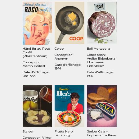
Händ ihr au Roco
Co‑op
Bell Mortadella
Confi?
Conception:
Conception:
(Plakatentwurf)
Anonym
Atelier Eidenbenz
Conception:
/ Hermann
Date d'affichage:
Martin Peikert
Eidenbenz
1944
Date d'affichage:
Date d'affichage:
um 1944
1950
Stalden
Frutta Hero
Gerber Gala –
Lenzburg
Doppelrahm Käse
Conception: Viktor