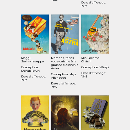
1944
Date d'affichage:
1967
Maggi
Mamans, faites
Mis Bachme
Steinpilzsuppe
votre cuisine à la
Chäsli!
graisse d'aranchie
Conception:
Conception: Wäspi
Astra
Donald Brun
Date d'affichage:
Conception: Maja
Date d'affichage:
1945
Allenbach
1957
Date d'affichage:
1935