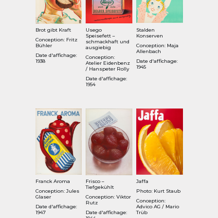
Brot gibt Kraft
Usego
Stalden
Speisefett –
Konserven
Conception: Fritz
schmackhaft und
Bühler
Conception: Maja
ausgiebig
Allenbach
Date d'affichage:
Conception:
1938
Date d'affichage:
Atelier Eidenbenz
1945
/ Hanspeter Rolly
Date d'affichage:
1954
Franck Aroma
Frisco –
Jaffa
Tiefgekühlt
Conception: Jules
Photo: Kurt Staub
Glaser
Conception: Viktor
Conception:
Rutz
Date d'affichage:
Advico AG / Mario
1947
Date d'affichage:
Trüb