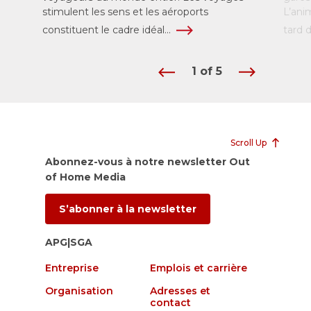
stimulent les sens et les aéroports
L’ani
constituent le cadre idéal...
tard d
1
of
5
Scroll Up
Abonnez-vous à notre newsletter Out
of Home Media
S’abonner à la newsletter
APG|SGA
Entreprise
Emplois et carrière
Organisation
Adresses et
contact