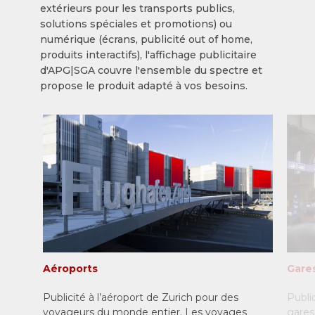
extérieurs pour les transports publics,
solutions spéciales et promotions) ou
numérique (écrans, publicité out of home,
produits interactifs), l'affichage publicitaire
d'APG|SGA couvre l'ensemble du spectre et
propose le produit adapté à vos besoins.
Aéroports
Gare
Publicité à l’aéroport de Zurich pour des
Publi
voyageurs du monde entier. Les voyages
gares