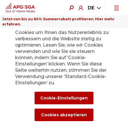
DE
Jetzt von bis zu 60% Sommerrabatt profitieren. Hier mehr
erfahren.
Auf dieser Website verwenden wir
Cookies um Ihnen das Nutzererlebnis zu
Mailingliste anpassen
verbessern und die Website stetig zu
optimieren. Lesen Sie, wie wir Cookies
verwenden und wie Sie sie steuern
können, indem Sie auf ’Cookie-
Einstellungen’ klicken. Wenn Sie diese
Seite weiterhin nutzen, stimmen Sie der
Verwendung unserer ‘Standard-Cookie-
Scroll Up
Einstellungen‘ zu.
Abonnieren Sie unseren Out of Home
Media Newsletter.
Cookie-Einstellungen
Newsletter abonnieren
Cookies akzeptieren
APG|SGA