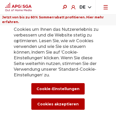
DE
Jetzt von bis zu 60% Sommerrabatt profitieren. Hier mehr
erfahren.
Auf dieser Website verwenden wir
Cookies um Ihnen das Nutzererlebnis zu
verbessern und die Website stetig zu
optimieren. Lesen Sie, wie wir Cookies
APG|SGA
verwenden und wie Sie sie steuern
können, indem Sie auf ’Cookie-
Datenschutzerklärung
Einstellungen’ klicken. Wenn Sie diese
Seite weiterhin nutzen, stimmen Sie der
1.
Einleitung
Verwendung unserer ‘Standard-Cookie-
2.
Personendaten
Einstellungen‘ zu.
3.
Wann speichern wir Personendaten?
4.
Welche Personendaten werden gesammelt?
Cookie-Einstellungen
5.
Cookies
6.
Zustimmung zu Cookies / Opt-In
7.
Löschung von Cookies und der Surf-History
Cookies akzeptieren
8.
Dienste Dritter
9.
Rechte in Bezug auf Personenaten