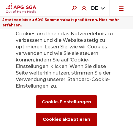
DE
Jetzt von bis zu 60% Sommerrabatt profitieren. Hier mehr
erfahren.
Auf dieser Website verwenden wir
Cookies um Ihnen das Nutzererlebnis zu
verbessern und die Website stetig zu
optimieren. Lesen Sie, wie wir Cookies
verwenden und wie Sie sie steuern
können, indem Sie auf ’Cookie-
Ja, ich interessiere mich
Einstellungen’ klicken. Wenn Sie diese
Seite weiterhin nutzen, stimmen Sie der
für MegaPoster und bitte
Verwendung unserer ‘Standard-Cookie-
Einstellungen‘ zu.
um Kontaktaufnahme
Cookie-Einstellungen
Um uns optimal auf die Beratung vorzubereiten,
bitten wir Sie um möglichst viele Informationen zu
Cookies akzeptieren
Ihrer gewünschten Kampagne (sofern vorhanden).