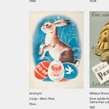
1986
1938
Anonym
Niklaus Stoec
Coop – 1844-1944
Eine solide 
Jahre Pax L
1944
1951