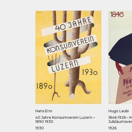
Hans Erni
Hugo Laubi
40 Jahre Konsumverein Luzern –
1846-1926 – 
1890 1930
Jubiläumsve
1930
1926