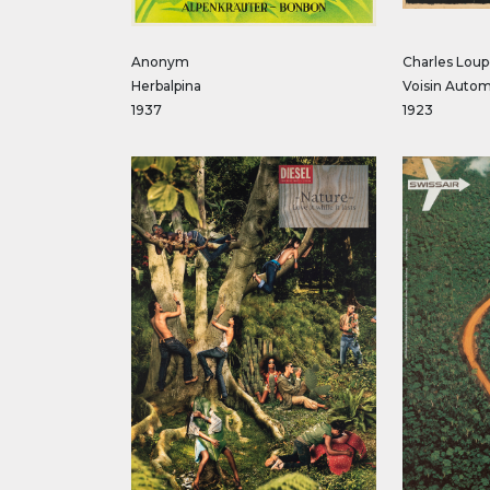
Anonym
Charles Loup
Herbalpina
Voisin Autom
1937
1923