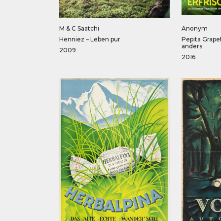
M & C Saatchi
Anonym
Henniez – Leben pur
Pepita Grapef
anders
2009
2016