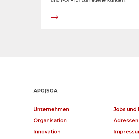
und POI – für ­zufriedene Kunden.
APG|SGA
Unternehmen
Jobs und 
Organisation
Adressen
Innovation
Impress