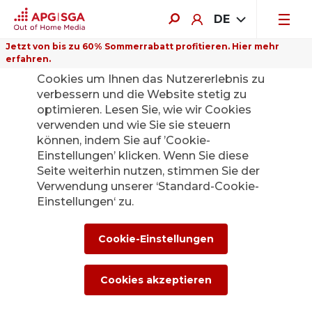
DE
Jetzt von bis zu 60% Sommerrabatt profitieren. Hier mehr
erfahren.
Auf dieser Website verwenden wir
Cookies um Ihnen das Nutzererlebnis zu
verbessern und die Website stetig zu
optimieren. Lesen Sie, wie wir Cookies
verwenden und wie Sie sie steuern
Zurück
können, indem Sie auf ’Cookie-
Einstellungen’ klicken. Wenn Sie diese
Seite weiterhin nutzen, stimmen Sie der
Gemeinsam in die
Verwendung unserer ‘Standard-Cookie-
Einstellungen‘ zu.
Zukunft: APG|SGA
gewinnt die
Cookie-Einstellungen
Ausschreibung der
Cookies akzeptieren
SBB und wird im