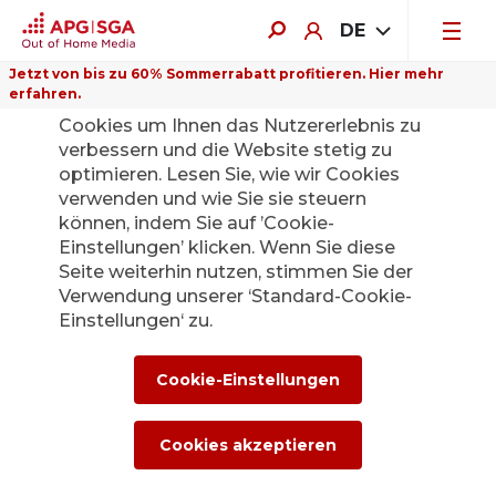
DE
Jetzt von bis zu 60% Sommerrabatt profitieren. Hier mehr
erfahren.
Auf dieser Website verwenden wir
Cookies um Ihnen das Nutzererlebnis zu
verbessern und die Website stetig zu
optimieren. Lesen Sie, wie wir Cookies
verwenden und wie Sie sie steuern
Zurück
können, indem Sie auf ’Cookie-
Einstellungen’ klicken. Wenn Sie diese
Seite weiterhin nutzen, stimmen Sie der
Alexandra
Verwendung unserer ‘Standard-Cookie-
Einstellungen‘ zu.
Kronshagen
übernimmt bei
Cookie-Einstellungen
APG|SGA ab 1.
Cookies akzeptieren
Januar 2024 die