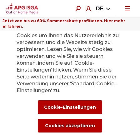
DE
Jetzt von bis zu 60% Sommerrabatt profitieren. Hier mehr
erfahren.
Auf dieser Website verwenden wir
Cookies um Ihnen das Nutzererlebnis zu
verbessern und die Website stetig zu
optimieren. Lesen Sie, wie wir Cookies
verwenden und wie Sie sie steuern
Zurück
können, indem Sie auf ’Cookie-
Einstellungen’ klicken. Wenn Sie diese
Seite weiterhin nutzen, stimmen Sie der
Poster of the Month
Verwendung unserer ‘Standard-Cookie-
Einstellungen‘ zu.
– die
Gewinner:innen
Cookie-Einstellungen
stehen fest
Cookies akzeptieren
3. Juli 2025