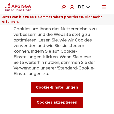
DE
Jetzt von bis zu 60% Sommerrabatt profitieren. Hier mehr
erfahren.
Auf dieser Website verwenden wir
Cookies um Ihnen das Nutzererlebnis zu
verbessern und die Website stetig zu
optimieren. Lesen Sie, wie wir Cookies
verwenden und wie Sie sie steuern
Zurück
können, indem Sie auf ’Cookie-
Einstellungen’ klicken. Wenn Sie diese
Seite weiterhin nutzen, stimmen Sie der
Aktionärsbrief /
Verwendung unserer ‘Standard-Cookie-
Einstellungen‘ zu.
Halbjahresbericht
2025
Cookie-Einstellungen
25. Juli 2025
Cookies akzeptieren
[Ad hoc-Mitteilung gemäss Art. 53