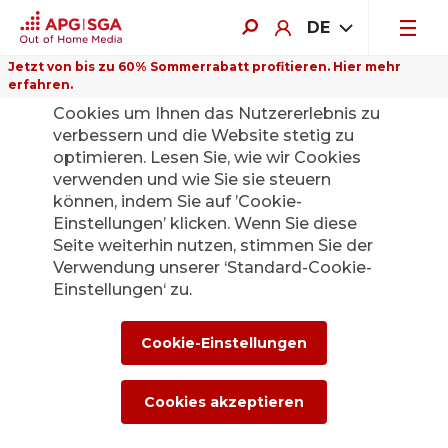
DE
Jetzt von bis zu 60% Sommerrabatt profitieren. Hier mehr
erfahren.
Auf dieser Website verwenden wir
Cookies um Ihnen das Nutzererlebnis zu
verbessern und die Website stetig zu
optimieren. Lesen Sie, wie wir Cookies
verwenden und wie Sie sie steuern
Zurück
können, indem Sie auf ’Cookie-
Einstellungen’ klicken. Wenn Sie diese
Seite weiterhin nutzen, stimmen Sie der
Francesca
Verwendung unserer ‘Standard-Cookie-
Einstellungen‘ zu.
Conestabile
übernimmt die
Cookie-Einstellungen
Leitung der
Cookies akzeptieren
APG|SGA im Tessin