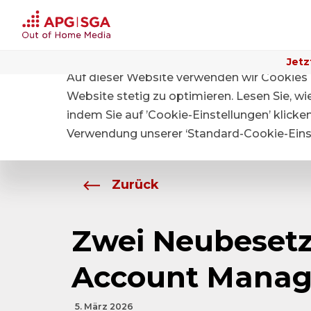
Jetz
Auf dieser Website verwenden wir Cookies 
Home
Über APG|SGA
Medien
Website stetig zu optimieren. Lesen Sie, w
indem Sie auf ’Cookie-Einstellungen’ klicke
Verwendung unserer ‘Standard-Cookie-Einst
Zurück
Zwei Neubeset
Account Mana
5. März 2026