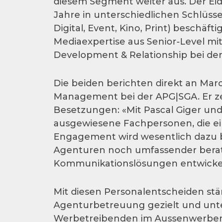
diesem Segment weiter aus. Der Eid
Jahre in unterschiedlichen Schlüsse
Digital, Event, Kino, Print) beschäf
Mediaexpertise aus Senior-Level mit.
Development & Relationship bei d
Die beiden berichten direkt an Ma
Management bei der APG|SGA. Er zei
Besetzungen: «Mit Pascal Giger un
ausgewiesene Fachpersonen, die ein
Engagement wird wesentlich dazu b
Agenturen noch umfassender bera
Kommunikationslösungen entwicke
Mit diesen Personalentscheiden stä
Agenturbetreuung gezielt und unte
Werbetreibenden im Aussenwerbem