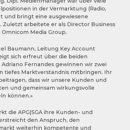
g. Dipl. Medienmanager war über viele
lpositionen in der Vermarktung (Radio,
tigt und bringt eine ausgewiesene
 Zuletzt arbeitete er als Director Business
er Omnicom Media Group.
rcel Baumann, Leitung Key Account
gt sich erfreut über die beiden
d Adriano Fernandes gewinnen wir zwei
 tiefes Marktverständnis mitbringen. Ihr
eitragen, dass wir unsere Kunden und
ten und gemeinsam wirkungsvolle
ln können.»
rkt die APG|SGA ihre Kunden- und
rstreicht den Anspruch, den
arkt weiterhin kompetente und