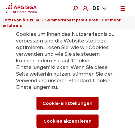
DE
Jetzt von bis zu 60% Sommerrabatt profitieren. Hier mehr
erfahren.
Auf dieser Website verwenden wir
Cookies um Ihnen das Nutzererlebnis zu
verbessern und die Website stetig zu
optimieren. Lesen Sie, wie wir Cookies
verwenden und wie Sie sie steuern
Zurück
können, indem Sie auf ’Cookie-
Einstellungen’ klicken. Wenn Sie diese
Seite weiterhin nutzen, stimmen Sie der
Neue Leitung
Verwendung unserer ‘Standard-Cookie-
Einstellungen‘ zu.
Verkaufsregion
Romandie
Cookie-Einstellungen
16. Juni 2026
Cookies akzeptieren
Die APG|SGA besetzt die Leitung der