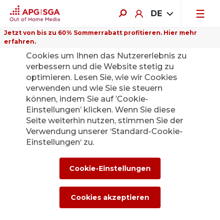
DE
Jetzt von bis zu 60% Sommerrabatt profitieren. Hier mehr
erfahren.
Auf dieser Website verwenden wir
Cookies um Ihnen das Nutzererlebnis zu
verbessern und die Website stetig zu
optimieren. Lesen Sie, wie wir Cookies
verwenden und wie Sie sie steuern
Zurück
können, indem Sie auf ’Cookie-
Einstellungen’ klicken. Wenn Sie diese
Seite weiterhin nutzen, stimmen Sie der
Poster of the Month
Verwendung unserer ‘Standard-Cookie-
Einstellungen‘ zu.
– die
Gewinner:innen
Cookie-Einstellungen
stehen fest
Cookies akzeptieren
6. Juli 2026