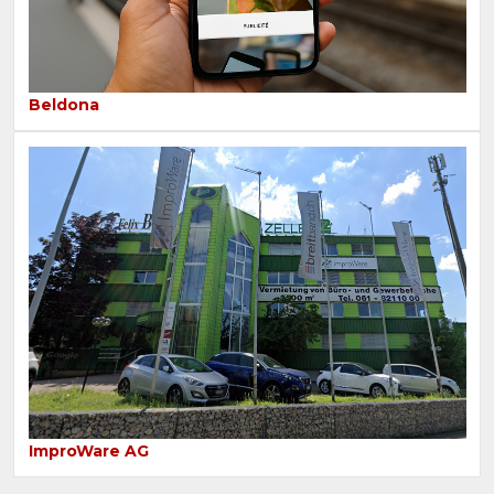
Beldona
ImproWare AG