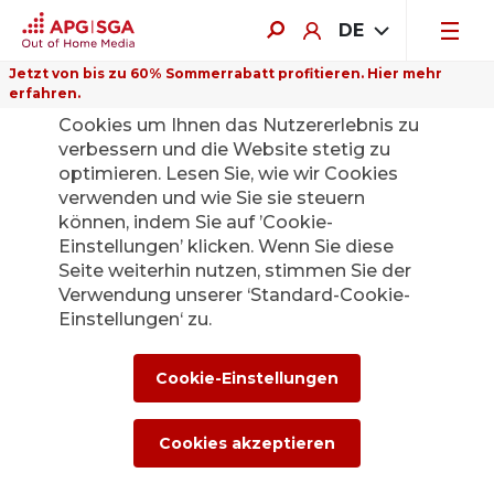
DE
Jetzt von bis zu 60% Sommerrabatt profitieren. Hier mehr
erfahren.
Auf dieser Website verwenden wir
Cookies um Ihnen das Nutzererlebnis zu
verbessern und die Website stetig zu
optimieren. Lesen Sie, wie wir Cookies
verwenden und wie Sie sie steuern
Zurück
können, indem Sie auf ’Cookie-
Einstellungen’ klicken. Wenn Sie diese
Seite weiterhin nutzen, stimmen Sie der
20. Nachhaltigkeits-
Verwendung unserer ‘Standard-Cookie-
Einstellungen‘ zu.
Reporting der
APG|SGA: Positive
Cookie-Einstellungen
Gesamtbilanz für
Cookies akzeptieren
2022 und