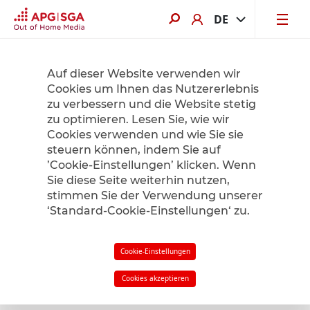
DE
Jetzt von bis zu 60% Sommerrabatt profitieren. Hier mehr erfahren.
Auf dieser Website verwenden wir
Cookies um Ihnen das Nutzererlebnis
zu verbessern und die Website stetig
Product Finder
zu optimieren. Lesen Sie, wie wir
Cookies verwenden und wie Sie sie
steuern können, indem Sie auf
’Cookie-Einstellungen’ klicken. Wenn
Radius
1
km
Sie diese Seite weiterhin nutzen,
stimmen Sie der Verwendung unserer
‘Standard-Cookie-Einstellungen‘ zu.
Filter
in meiner Nähe
Cookie-Einstellungen
Cookies akzeptieren