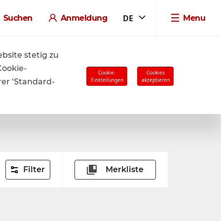
DE
Suchen
Anmeldung
Menu
ren.
site stetig zu
Cookie-
Cookie-
Cookies
Einstellungen
akzeptieren
rer ‘Standard-
Filter
Merkliste