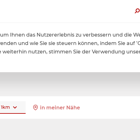
zt von bis zu 60% Sommerrabatt profitieren. Hier mehr erfah
um Ihnen das Nutzererlebnis zu verbessern und die Web
wenden und wie Sie sie steuern können, indem Sie auf ’
ite weiterhin nutzen, stimmen Sie der Verwendung unse
1
km
in meiner Nähe