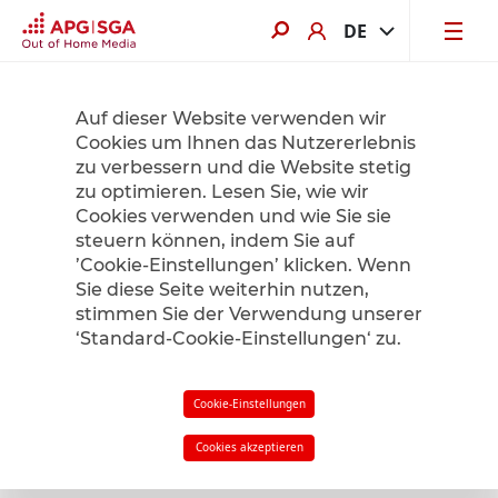
DE
Jetzt von bis zu 60% Sommerrabatt profitieren. Hier mehr erfahren.
Auf dieser Website verwenden wir
Cookies um Ihnen das Nutzererlebnis
zu verbessern und die Website stetig
Product Finder
zu optimieren. Lesen Sie, wie wir
Cookies verwenden und wie Sie sie
steuern können, indem Sie auf
’Cookie-Einstellungen’ klicken. Wenn
Radius
1
km
Sie diese Seite weiterhin nutzen,
stimmen Sie der Verwendung unserer
‘Standard-Cookie-Einstellungen‘ zu.
Filter
in meiner Nähe
Cookie-Einstellungen
Cookies akzeptieren