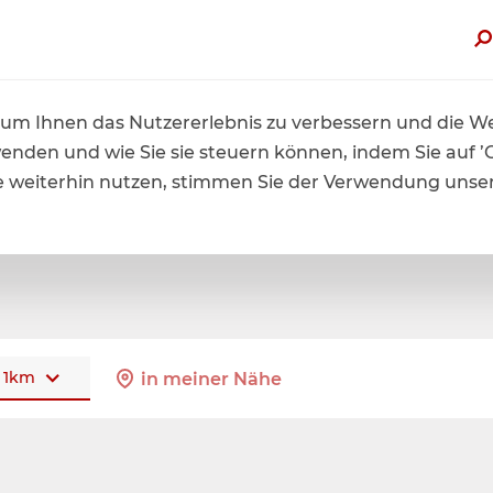
zt von bis zu 60% Sommerrabatt profitieren. Hier mehr erfah
um Ihnen das Nutzererlebnis zu verbessern und die Web
wenden und wie Sie sie steuern können, indem Sie auf ’
ite weiterhin nutzen, stimmen Sie der Verwendung unse
1
km
in meiner Nähe