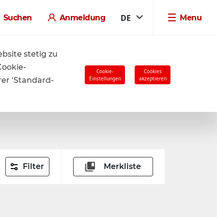
DE
Suchen
Anmeldung
Menu
ren.
site stetig zu
Cookie-
Cookie-
Cookies
Einstellungen
akzeptieren
rer ‘Standard-
Filter
Merkliste