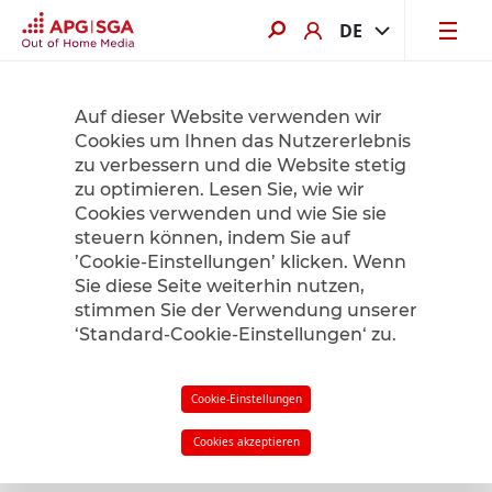
DE
Jetzt von bis zu 60% Sommerrabatt profitieren. Hier mehr erfahren.
Auf dieser Website verwenden wir
Cookies um Ihnen das Nutzererlebnis
zu verbessern und die Website stetig
Product Finder
zu optimieren. Lesen Sie, wie wir
Cookies verwenden und wie Sie sie
steuern können, indem Sie auf
’Cookie-Einstellungen’ klicken. Wenn
Radius
1
km
Sie diese Seite weiterhin nutzen,
stimmen Sie der Verwendung unserer
‘Standard-Cookie-Einstellungen‘ zu.
Filter
in meiner Nähe
Cookie-Einstellungen
Cookies akzeptieren