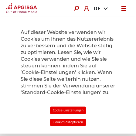
DE
Jetzt von bis zu 60% Sommerrabatt profitieren. Hier mehr erfahren.
Auf dieser Website verwenden wir
Cookies um Ihnen das Nutzererlebnis
zu verbessern und die Website stetig
Product Finder
zu optimieren. Lesen Sie, wie wir
Cookies verwenden und wie Sie sie
steuern können, indem Sie auf
’Cookie-Einstellungen’ klicken. Wenn
Radius
1
km
Sie diese Seite weiterhin nutzen,
stimmen Sie der Verwendung unserer
‘Standard-Cookie-Einstellungen‘ zu.
Filter
in meiner Nähe
Cookie-Einstellungen
Cookies akzeptieren