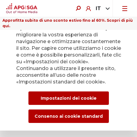
IT
Approfitta subito di uno sconto estivo fino al 60%. Scopri di più
qui.
Il presente sito web utilizza i cookie per
migliorare la vostra esperienza di
navigazione e ottimizzare costantemente
il sito. Per capire come utilizziamo i cookie
e come è possibile personalizzarli, fate clic
Indietro
su «Impostazioni dei cookie».
Continuando a utilizzare il presente sito,
acconsentite all’uso delle nostre
L’Ufficio stampa di
«Impostazioni standard dei cookie».
APG|SGA per le
Impostazioni dei cookie
news e i comunicati
stampa.
Consenso ai cookie standard