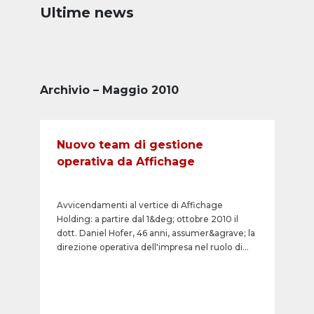
Ultime news
Archivio – Maggio 2010
Nuovo team di gestione
operativa da Affichage
Avvicendamenti al vertice di Affichage
Holding: a partire dal 1&deg; ottobre 2010 il
dott. Daniel Hofer, 46 anni, assumer&agrave; la
direzione operativa dell'impresa nel ruolo di
CEO. Gi&agrave; dal 1&deg; giugno 2010
Thomas Rainer, 38 anni, sar&agrave; a capo
delle attivit&agrave; estere nella funzione di
Chief Affichage International. Christian Kauter,