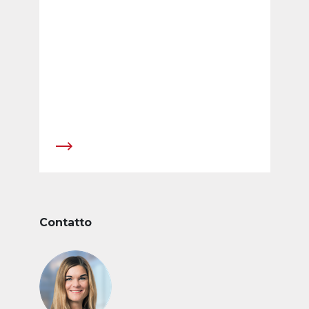
per lunghi anni CEO e amministratore
delegato del Consiglio d'amministrazione,
andr&agrave; in pensione il 30 giugno 2010.
Markus Scheidegger, per molti anni membro
del Consiglio d'amministrazione,
assumer&agrave; la direzione operativa
dell'impresa nella fase di transizione a partire
dal 1&deg; luglio 2010, fino a quando Daniel
Hofer non entrer&agrave; in carica come CEO.
Contatto