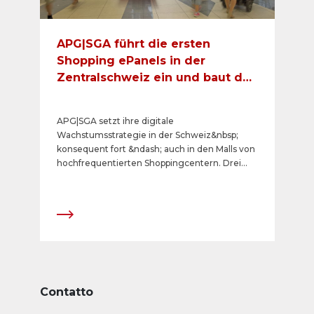
luminosi e, dal 2014, anche per gli edifici che
utilizza. &nbsp;
APG|SGA führt die ersten
Shopping ePanels in der
Zentralschweiz ein und baut das
digitale Netz in zwei
Westschweizer
APG|SGA setzt ihre digitale
Shoppingcentern aus
Wachstumsstrategie in der Schweiz&nbsp;
konsequent fort &ndash; auch in den Malls von
hochfrequentierten Shoppingcentern. Drei
neue Center in Kriens, Marin und Yverdon-les-
Bains konnten f&uuml;r digitale Werbeformen
gewonnen werden. Das Angebot erweitert
sich damit um 16 Screens auf total 107
Shopping ePanels in 16 Shoppingcentern.
Contatto