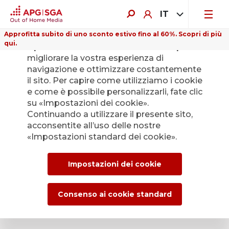
IT
Approfitta subito di uno sconto estivo fino al 60%. Scopri di più
qui.
Il presente sito web utilizza i cookie per
migliorare la vostra esperienza di
navigazione e ottimizzare costantemente
il sito. Per capire come utilizziamo i cookie
e come è possibile personalizzarli, fate clic
Indietro
su «Impostazioni dei cookie».
Continuando a utilizzare il presente sito,
acconsentite all’uso delle nostre
L’Ufficio stampa di
«Impostazioni standard dei cookie».
APG|SGA per le
Impostazioni dei cookie
news e i comunicati
stampa.
Consenso ai cookie standard