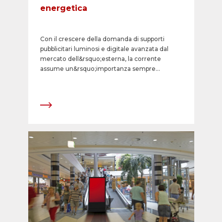
energetica
Con il crescere della domanda di supporti
pubblicitari luminosi e digitale avanzata dal
mercato dell&rsquo;esterna, la corrente
assume un&rsquo;importanza sempre
pi&ugrave; centrale come fattore di
produzione. Un elemento che APG|SGA ha
identificato gi&agrave; tempo addietro nel
quadro del suo impegno ambientale e quindi
ha avviato gli opportuni interventi. Con
l&rsquo;ottimizzazione energetica dei cassoni
luminosi, con lo sviluppo di un piano di
illuminamento efficiente e con la
considerazione del consumo di corrente
gi&agrave; nella fase di valutazione di nuovi
prodotti APG|SGA riduce il consumo
energetico dei nuovi supporti pubblicitari
elettronici. Dal 2008, APG|SGA acquista
soltanto corrente certificata
&laquo;naturemade star&raquo; per gli impianti