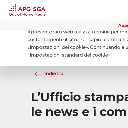
Appr
Il presente sito web utilizza i cookie per mi
Home
Chi siamo
Media
costantemente il sito. Per capire come utiliz
«Impostazioni dei cookie». Continuando a uti
«Impostazioni standard dei cookie».
Indietro
L’Ufficio stam
le news e i com