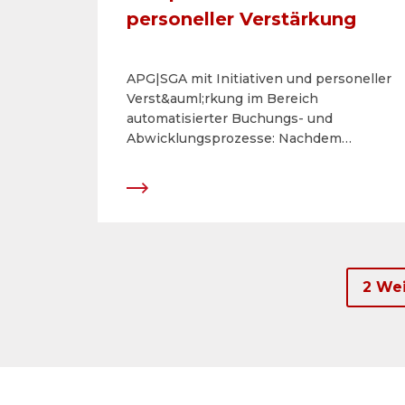
personeller Verstärkung
APG|SGA mit Initiativen und personeller
Verst&auml;rkung im Bereich
automatisierter Buchungs- und
Abwicklungsprozesse: Nachdem
APG|SGA ihr Online-Buchungstool
&laquo;posterdirect.ch&raquo; f&uuml;r
KMU- sowie private Kunden erfolgreich
lanciert hat, folgen nun weitere
Initiativen im Bereich digitalisierter
Planungs-, Buchungs- und
Abwicklungsprozesse. Dazu
2 Wei
geh&ouml;ren die Analyse der
m&ouml;glichen Erschliessung des
digitalen und analogen Inventars mittels
Adserving-L&ouml;sungen sowie die
Entwicklung von eCommerce-
Plattformen f&uuml;r alle