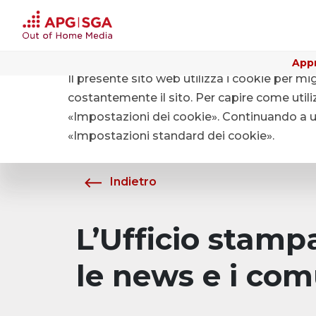
Appr
Il presente sito web utilizza i cookie per mi
Home
Chi siamo
Media
costantemente il sito. Per capire come utiliz
«Impostazioni dei cookie». Continuando a uti
«Impostazioni standard dei cookie».
Indietro
L’Ufficio stam
le news e i com