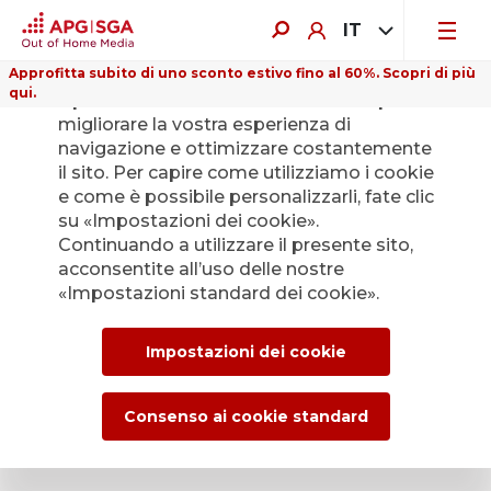
IT
Approfitta subito di uno sconto estivo fino al 60%. Scopri di più
qui.
Il presente sito web utilizza i cookie per
migliorare la vostra esperienza di
navigazione e ottimizzare costantemente
il sito. Per capire come utilizziamo i cookie
e come è possibile personalizzarli, fate clic
Indietro
su «Impostazioni dei cookie».
Continuando a utilizzare il presente sito,
acconsentite all’uso delle nostre
L’Ufficio stampa di
«Impostazioni standard dei cookie».
APG|SGA per le
Impostazioni dei cookie
news e i comunicati
stampa.
Consenso ai cookie standard