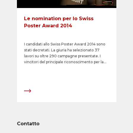
Le nomination per lo Swiss
Poster Award 2014
I candidati allo Swiss Poster Award 2014 sono
stati decretati. La giuria ha selezionato 37
lavori su oltre 290 campagne presentate. I
vincitori del principale riconoscimento per la
cartellonistica in Sviz-zera saranno premiati il 12
marzo 2015 nel corso della &laquo;APG|SGA
Poster Night&raquo;.
Contatto