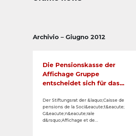
Archivio – Giugno 2012
Die Pensionskasse der
Affichage Gruppe
entscheidet sich für das
Beitragsprimat
Der Stiftungsrat der &laquo;Caisse de
pensions de la Soci&eacute;t&eacute;
G&eacute;n&eacute;rale
d&rsquo;Affichage et de
Soci&eacute;t&eacute;s du
groupe&raquo; hat an der heutigen