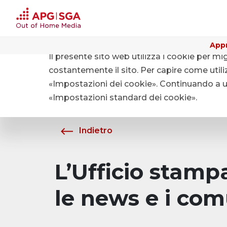
Appr
Il presente sito web utilizza i cookie per mi
Home
Chi siamo
Media
costantemente il sito. Per capire come utiliz
«Impostazioni dei cookie». Continuando a uti
«Impostazioni standard dei cookie».
Indietro
L’Ufficio stam
le news e i com