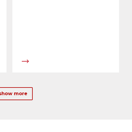
bekannt. Sie stehen im Zeichen der
Kontinuit&auml;t, nachdem sich die
Gesellschaft &uuml;ber die letzten vier
Jahre sehr positiv entwickelt hat.
 show more