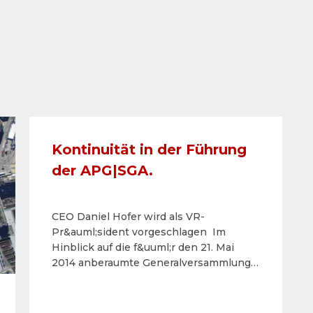
Kontinuität in der Führung
der APG|SGA.
CEO Daniel Hofer wird als VR-
Pr&auml;sident vorgeschlagen Im
Hinblick auf die f&uuml;r den 21. Mai
2014 anberaumte Generalversammlung
der an der SIX Swiss Exchange notierten
APG|SGA gibt der Verwaltungsrat
diverse personelle Nominationen