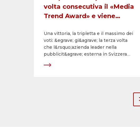
volta consecutiva il «Media
Trend Award» e viene
premiata come miglior
Una vittoria, la tripletta e il massimo dei
fornitore di servizi media
voti: &egrave; gi&agrave; la terza volta
del 2016
che l&rsquo;azienda leader nella
pubblicit&agrave; esterna in Svizzera
&egrave; insignita del &laquo;MediaTrend
Award&raquo; e premiata come miglior
fornitore di servizi media del 2016. La
societ&agrave; ha saputo convincere i
committenti e le maggiori agenzie
pubblicitarie e media per quanto
riguarda l&rsquo;impressione generale, la
competenza in materia di consulenza, i
servizi forniti e il rapporto
prezzo/prestazioni, imponendosi con il
massimo punteggio assoluto di 8.08
sulle altre 62 imprese concorrenti del