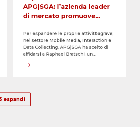
APG|SGA: l’azienda leader
di mercato promuove
l’interazione tra Out of
Per espandere le proprie attivit&agrave;
Home e Mobile Media
nel settore Mobile Media, Interaction e
Data Collecting, APG|SGA ha scelto di
affidarsi a Raphael Bratschi, un
professionista di vasta esperienza nel
ramo e specialista di comprovata
competenza. Raphael Bratschi
comincer&agrave; a lavorare dal 1&deg;
settembre 2016 per l&rsquo;azienda
leader di mercato della pubblicit&agrave;
3 espandi
esterna in Svizzera.