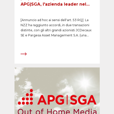
APG|SGA, l'azienda leader nel
settore dei media Out of Home
in Svizzera
[Annuncio ad hoc ai sensi dell'art. 53 RQ] La
NZZ ha raggiunto accordi, in due transazioni
distinte, con gli altri grandi azionisti JCDecaux
SE e Pargesa Asset Management S.A. (una
società controllata dal gruppo belga CNP) per
l'acquisizione complessiva di un'ulteriore
partecipazione del 20% delle azioni della
società quotata APG|SGA SA. I relativi contratti
sono stati conclusi tra NZZ e JCDecaux SE
rispettivamente, nonché tra NZZ e Pargesa
Asset Management S.A. Con il
perfezionamento di tali acquisizioni, la
partecipazione della NZZ in APG|SGA SA
aumenterebbe dal 25% al 45%. Il
perfezionamento dei due acquisti di azioni è
subordinato, tra l'altro, alla condizione che
l'assemblea generale di APG|SGA SA approvi
l'introduzione di una cosiddetta "clausola di
opting-up" nello statuto societario. Tale