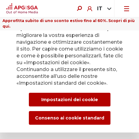
IT
Approfitta subito di uno sconto estivo fino al 60%. Scopri di più
qui.
Il presente sito web utilizza i cookie per
migliorare la vostra esperienza di
navigazione e ottimizzare costantemente
il sito. Per capire come utilizziamo i cookie
e come è possibile personalizzarli, fate clic
Indietro
su «Impostazioni dei cookie».
Continuando a utilizzare il presente sito,
acconsentite all’uso delle nostre
L’Ufficio stampa di
«Impostazioni standard dei cookie».
APG|SGA per le
Impostazioni dei cookie
news e i comunicati
stampa.
Consenso ai cookie standard