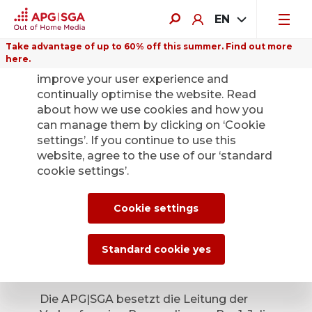
EN
Take advantage of up to 60% off this summer. Find out more
here.
We use cookies on this website to
improve your user experience and
continually optimise the website. Read
about how we use cookies and how you
can manage them by clicking on ‘Cookie
Back
settings’. If you continue to use this
website, agree to the use of our ‘standard
cookie settings’.
Neue Leitung
Verkaufsregion
Cookie settings
Romandie
Standard cookie yes
June 16, 2026
Die APG|SGA besetzt die Leitung der