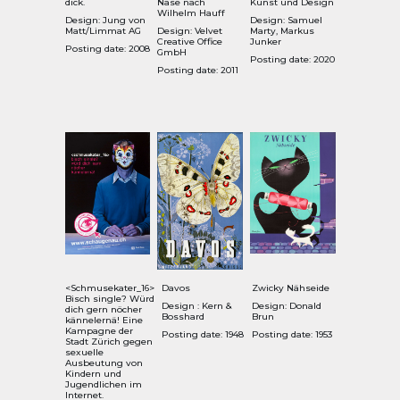
dick.
Nase nach
Kunst und Design
Wilhelm Hauff
Design: Jung von
Design: Samuel
Matt/Limmat AG
Design: Velvet
Marty, Markus
Creative Office
Junker
Posting date: 2008
GmbH
Posting date: 2020
Posting date: 2011
<Schmusekater_16>
Davos
Zwicky Nähseide
Bisch single? Würd
Design : Kern &
Design: Donald
dich gern nöcher
Bosshard
Brun
kännelernä! Eine
Kampagne der
Posting date: 1948
Posting date: 1953
Stadt Zürich gegen
sexuelle
Ausbeutung von
Kindern und
Jugendlichen im
Internet.