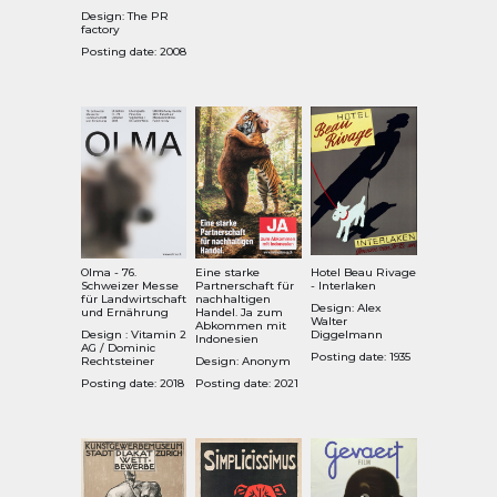
Design: The PR
factory
Posting date: 2008
Olma - 76.
Eine starke
Hotel Beau Rivage
Schweizer Messe
Partnerschaft für
- Interlaken
für Landwirtschaft
nachhaltigen
Design: Alex
und Ernährung
Handel. Ja zum
Walter
Abkommen mit
Design : Vitamin 2
Diggelmann
Indonesien
AG / Dominic
Posting date: 1935
Rechtsteiner
Design: Anonym
Posting date: 2018
Posting date: 2021