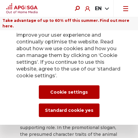
EN
Take advantage of up to 60% off this summer. Find out more
here.
We use cookies on this website to
improve your user experience and
continually optimise the website. Read
about how we use cookies and how you
ePoster Gallery 1/2022
can manage them by clicking on ‘Cookie
settings’. If you continue to use this
website, agree to the use of our ‘standard
Animal attributes
cookie settings’.
Cookie settings
The tendency to assign human
characteristics to other living beings is
shown in all the poster categories. On the
Standard cookie yes
posters shown, the animals often take the
leading role, or at least an important
supporting role. In the promotional slogan,
the presumed character traits of the animal