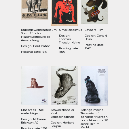
Kunstgewerbemuseum
Simplicissimus
Gevaert Film
Stadt Zürich -
Design:
Design: Donald
Plakatwettbewerbe -
Thomas
Brun
Ausstellung
Theodor Heine
Posting date:
Design: Paul Imhof
Posting date:
1947
Posting date: 1916
1896
Elnapress - Nie
Schwarzhändler
Solange mache
mehr bügeln
sind
Tiere wie müll
Volksschädlinge
behandelt werden,
Design: McCann-
braucht es uns. 20
Erickson AG
Design: Herbert
Jahre Tier im
Leupin
Recht
Posting date: 1996