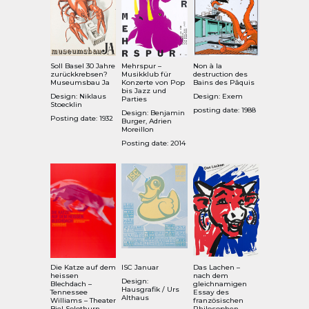
Soll Basel 30 Jahre
Mehrspur –
Non à la
zurückkrebsen?
Musikklub für
destruction des
Museumsbau Ja
Konzerte von Pop
Bains des Pâquis
bis Jazz und
Design: Niklaus
Design: Exem
Parties
Stoecklin
posting date: 1988
Design: Benjamin
Posting date: 1932
Burger, Adrien
Moreillon
Posting date: 2014
Die Katze auf dem
ISC Januar
Das Lachen –
heissen
nach dem
Design:
Blechdach –
gleichnamigen
Hausgrafik / Urs
Tennessee
Essay des
Althaus
Williams – Theater
französischen
Biel Solothurn
Philosophen