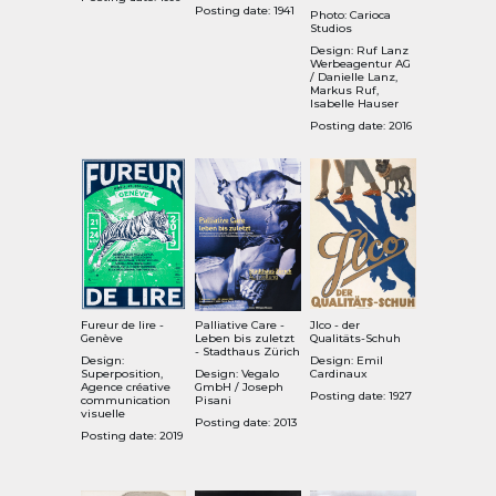
Posting date: 1941
Photo: Carioca
Studios
Design: Ruf Lanz
Werbeagentur AG
/ Danielle Lanz,
Markus Ruf,
Isabelle Hauser
Posting date: 2016
Fureur de lire -
Palliative Care -
Jlco - der
Genève
Leben bis zuletzt
Qualitäts-Schuh
- Stadthaus Zürich
Design:
Design: Emil
Superposition,
Design: Vegalo
Cardinaux
Agence créative
GmbH / Joseph
Posting date: 1927
communication
Pisani
visuelle
Posting date: 2013
Posting date: 2019