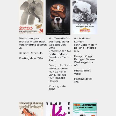
Rüssel weg vom
Nur Tiere dürfen
Auch kleine
Brot der Alten! Städt.
bei Tierquälerei
Kunden
Versicherungsstatut:
wegschauen –
schnuppern gern
Ja
Bitte
bei uns – Migros
unterstützen Sie
City
Design: René Gilsi
tierfreundliche
Design: Zogg.
Gesetze – Tier im
Posting date: 1944
Kettiger. Gasser.
Recht
Werbeagentur
Design: Ruf Lanz
AG
Werbeagentur
Photo: Ernst
AG / Danielle
Voller
Lanz, Markus
Ruf, Isabelle
Posting date:
Hauser
1992
Posting date:
2020