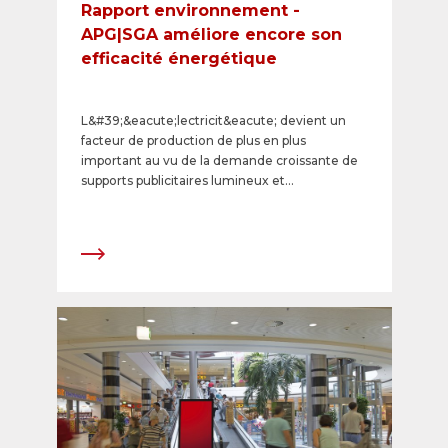
Rapport environnement -
APG|SGA améliore encore son
efficacité énergétique
L&#39;&eacute;lectricit&eacute; devient un
facteur de production de plus en plus
important au vu de la demande croissante de
supports publicitaires lumineux et
num&eacute;riques sur le march&eacute;.
Dans le cadre de sa gestion
environnementale, APG|SGA l&#39;a
identifi&eacute; tr&egrave;s t&ocirc;t et
engag&eacute; les mesures
n&eacute;cessaires. Avec l&#39;optimisa-tion
&eacute;nerg&eacute;tique de ses caissons
lumineux, le d&eacute;veloppement de
concepts lumineux efficaces et
l&#39;int&eacute;gration de la consommation
d&#39;&eacute;lectricit&eacute; d&egrave;s la
phase d&#39;&eacute;valuation des nouveaux
produits, elle r&eacute;duit continuellement la