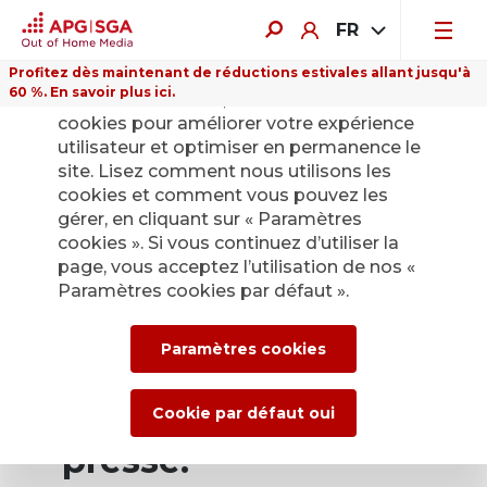
FR
Profitez dès maintenant de réductions estivales allant jusqu'à
60 %. En savoir plus ici.
Sur ce site Internet, nous utilisons des
cookies pour améliorer votre expérience
utilisateur et optimiser en permanence le
site. Lisez comment nous utilisons les
cookies et comment vous pouvez les
Retour
gérer, en cliquant sur « Paramètres
cookies ». Si vous continuez d’utiliser la
page, vous acceptez l’utilisation de nos «
Service de presse
Paramètres cookies par défaut ».
d’APG|SGA pour les
Paramètres cookies
actualités et les
communiqués de
Cookie par défaut oui
presse.