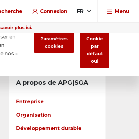
echerche
Connexion
FR
Menu
voir plus ici.
iser en
Paramètres
Cookie
en
cookies
par
de nos «
défaut
oui
A propos de APG|SGA
Entreprise
Organisation
Développement durable