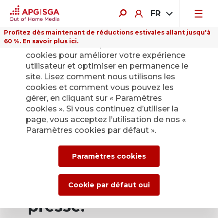
FR
Profitez dès maintenant de réductions estivales allant jusqu'à
60 %. En savoir plus ici.
Sur ce site Internet, nous utilisons des
cookies pour améliorer votre expérience
utilisateur et optimiser en permanence le
site. Lisez comment nous utilisons les
cookies et comment vous pouvez les
Retour
gérer, en cliquant sur « Paramètres
cookies ». Si vous continuez d’utiliser la
page, vous acceptez l’utilisation de nos «
Service de presse
Paramètres cookies par défaut ».
d’APG|SGA pour les
Paramètres cookies
actualités et les
communiqués de
Cookie par défaut oui
presse.