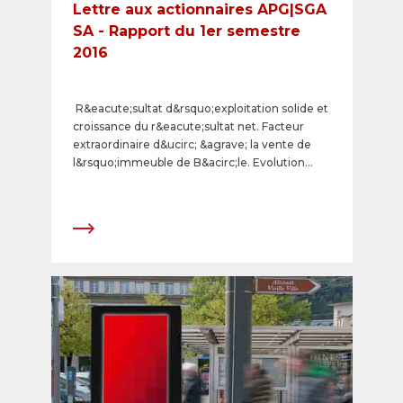
Lettre aux actionnaires APG|SGA
SA - Rapport du 1er semestre
2016
R&eacute;sultat d&rsquo;exploitation solide et
croissance du r&eacute;sultat net. Facteur
extraordinaire d&ucirc; &agrave; la vente de
l&rsquo;immeuble de B&acirc;le. Evolution
favorable des offres digitales. Distinction dans
le domaine de la satisfaction de la
client&egrave;le.