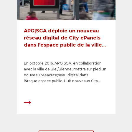
APG|SGA déploie un nouveau
réseau digital de City ePanels
dans l’espace public de la ville
de Biel/Bienne
En octobre 2016, APG|SGA, en collaboration
avec la ville de Biel/Bienne, mettra sur pied un
nouveau r&eacute;seau digital dans
l&rsquo;espace public. Huit nouveaux City
ePanels digitaux (72 pouces) seront mis en
service aux meilleurs emplacements du
centre de la dixi&egrave;me plus grande ville
de Suisse. Ils offrent des chances de contact
&eacute;lev&eacute;es et, gr&acirc;ce &agrave;
leur possibilit&eacute; d&rsquo;animation,
apportent litt&eacute;ralement du
mouvement dans l&rsquo;offre