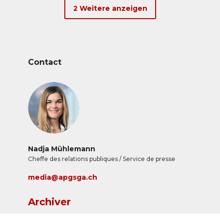
d&rsquo;affichage jusqu&rsquo;&agrave;
2 Weitere anzeigen
pr&eacute;sent analogique.
Contact
Nadja Mühlemann
Cheffe des relations publiques / Service de presse
media@apgsga.ch
Archiver