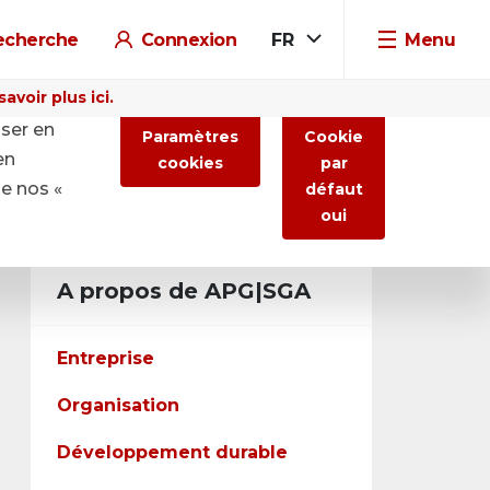
echerche
Connexion
FR
Menu
voir plus ici.
iser en
Paramètres
Cookie
en
cookies
par
de nos «
défaut
oui
A propos de APG|SGA
Entreprise
Organisation
Développement durable