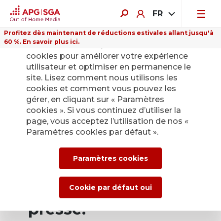
FR
Profitez dès maintenant de réductions estivales allant jusqu'à
60 %. En savoir plus ici.
Sur ce site Internet, nous utilisons des
cookies pour améliorer votre expérience
utilisateur et optimiser en permanence le
site. Lisez comment nous utilisons les
cookies et comment vous pouvez les
Retour
gérer, en cliquant sur « Paramètres
cookies ». Si vous continuez d’utiliser la
page, vous acceptez l’utilisation de nos «
Service de presse
Paramètres cookies par défaut ».
d’APG|SGA pour les
Paramètres cookies
actualités et les
communiqués de
Cookie par défaut oui
presse.