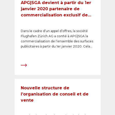
APG|SGA devient à partir du 1er
janvier 2020 partenaire de
commercialisation exclusif de
l’aéroport de Zurich
Dans le cadre d’un appel d’offres, la société
Flughafen Zürich AG a confié à APG|SGA la
commercialisation de l’ensemble des surfaces
publicitaires à partir du 1er janvier 2020. Cela
englobe toutes les surfaces publicitaires
analogiques et numériques dans l’aéroport de
Zurich (côté aérogare et côté piste) avec tous
les BrandingZones et formats spéciaux ainsi
que les MegaPosters sur les parkings.
Nouvelle structure de
l’organisation de conseil et de
vente