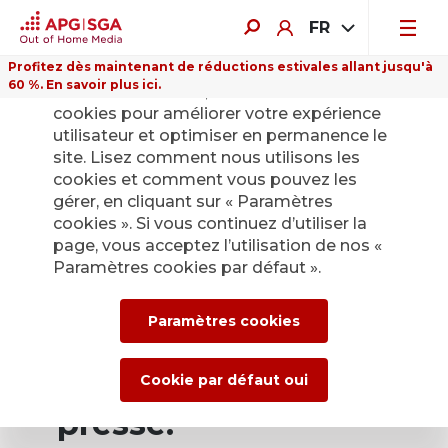
FR
Profitez dès maintenant de réductions estivales allant jusqu'à
60 %. En savoir plus ici.
Sur ce site Internet, nous utilisons des
cookies pour améliorer votre expérience
utilisateur et optimiser en permanence le
site. Lisez comment nous utilisons les
cookies et comment vous pouvez les
Retour
gérer, en cliquant sur « Paramètres
cookies ». Si vous continuez d’utiliser la
page, vous acceptez l’utilisation de nos «
Service de presse
Paramètres cookies par défaut ».
d’APG|SGA pour les
Paramètres cookies
actualités et les
communiqués de
Cookie par défaut oui
presse.