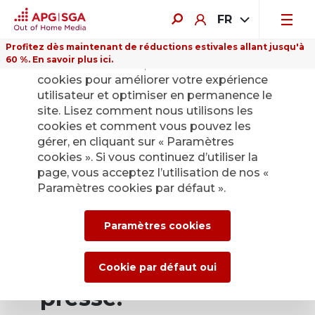
FR
Profitez dès maintenant de réductions estivales allant jusqu'à
60 %. En savoir plus ici.
Sur ce site Internet, nous utilisons des
cookies pour améliorer votre expérience
utilisateur et optimiser en permanence le
site. Lisez comment nous utilisons les
cookies et comment vous pouvez les
Retour
gérer, en cliquant sur « Paramètres
cookies ». Si vous continuez d’utiliser la
page, vous acceptez l’utilisation de nos «
Service de presse
Paramètres cookies par défaut ».
d’APG|SGA pour les
Paramètres cookies
actualités et les
communiqués de
Cookie par défaut oui
presse.