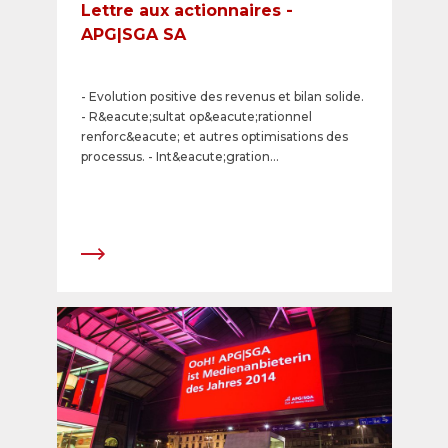
Lettre aux actionnaires -
APG|SGA SA
- Evolution positive des revenus et bilan solide.
- R&eacute;sultat op&eacute;rationnel
renforc&eacute; et autres optimisations des
processus. - Int&eacute;gration
d&rsquo;Impacta AG et d&rsquo;Ecofer AG
achev&eacute;e.