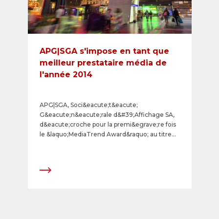
APG|SGA s'impose en tant que
meilleur prestataire média de
l'année 2014
APG|SGA, Soci&eacute;t&eacute;
G&eacute;n&eacute;rale d&#39;Affichage SA,
d&eacute;croche pour la premi&egrave;re fois
le &laquo;MediaTrend Award&raquo; au titre
de meilleur prestataire m&eacute;dia de
l&#39;ann&eacute;e 2014. La qualit&eacute; de
ses prestations dans la planification et le
traitement des mandats publicitaires a
convaincu les 750 top annonceurs ainsi que les
plus grandes agences publicitaires et
m&eacute;dia. L&#39;APG|SGA a obtenu
l&#39;excellente note et s&#39;impose ainsi