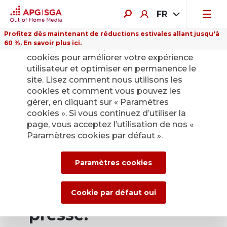
FR
Profitez dès maintenant de réductions estivales allant jusqu'à
60 %. En savoir plus ici.
Sur ce site Internet, nous utilisons des
cookies pour améliorer votre expérience
utilisateur et optimiser en permanence le
site. Lisez comment nous utilisons les
cookies et comment vous pouvez les
Retour
gérer, en cliquant sur « Paramètres
cookies ». Si vous continuez d’utiliser la
page, vous acceptez l’utilisation de nos «
Service de presse
Paramètres cookies par défaut ».
d’APG|SGA pour les
Paramètres cookies
actualités et les
communiqués de
Cookie par défaut oui
presse.