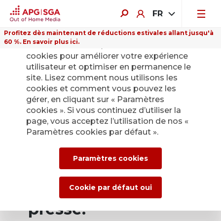
FR
Profitez dès maintenant de réductions estivales allant jusqu'à
60 %. En savoir plus ici.
Sur ce site Internet, nous utilisons des
cookies pour améliorer votre expérience
utilisateur et optimiser en permanence le
site. Lisez comment nous utilisons les
cookies et comment vous pouvez les
Retour
gérer, en cliquant sur « Paramètres
cookies ». Si vous continuez d’utiliser la
page, vous acceptez l’utilisation de nos «
Service de presse
Paramètres cookies par défaut ».
d’APG|SGA pour les
Paramètres cookies
actualités et les
communiqués de
Cookie par défaut oui
presse.