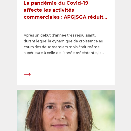
La pandémie du Covid-19
affecte les activités
commerciales : APG|SGA réduit
les horaires de travail
Après un début d’année très réjouissant,
durant lequel la dynamique de croissance au
cours des deux premiers mois était même
supérieure à celle de l’année précédente, la
fermeture des magasins ordonnée par le
Conseil fédéral dans le cadre des mesures de
lutte contre la pandémie, les restrictions de
grande envergure dans l’espace public et les
transports publics jusqu’au 19 avril 2020 au
moins ont un impact négatif significatif sur les
activités d’APG|SGA. Bien que les
conséquences économiques ne soient pas
encore prévisibles, l’entreprise doit s’attendre
à une baisse importante du chiffre d’affaires
dans les semaines ou les mois à venir. Le
conseil d’administration et la direction
d’APG|SGA ont donc décidé de réduire les