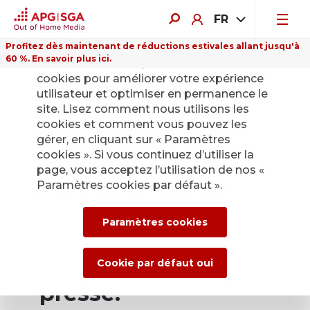
FR
Profitez dès maintenant de réductions estivales allant jusqu'à
60 %. En savoir plus ici.
Sur ce site Internet, nous utilisons des
cookies pour améliorer votre expérience
utilisateur et optimiser en permanence le
site. Lisez comment nous utilisons les
cookies et comment vous pouvez les
Retour
gérer, en cliquant sur « Paramètres
cookies ». Si vous continuez d’utiliser la
page, vous acceptez l’utilisation de nos «
Service de presse
Paramètres cookies par défaut ».
d’APG|SGA pour les
Paramètres cookies
actualités et les
communiqués de
Cookie par défaut oui
presse.