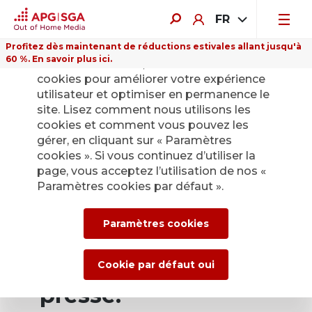
FR
Profitez dès maintenant de réductions estivales allant jusqu'à
60 %. En savoir plus ici.
Sur ce site Internet, nous utilisons des
cookies pour améliorer votre expérience
utilisateur et optimiser en permanence le
site. Lisez comment nous utilisons les
cookies et comment vous pouvez les
Retour
gérer, en cliquant sur « Paramètres
cookies ». Si vous continuez d’utiliser la
page, vous acceptez l’utilisation de nos «
Service de presse
Paramètres cookies par défaut ».
d’APG|SGA pour les
Paramètres cookies
actualités et les
communiqués de
Cookie par défaut oui
presse.