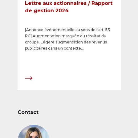
Lettre aux actionnaires / Rapport
de gestion 2024
[Annonce événementielle au sens de l'art. 53
RC] Augmentation marquée du résultat du
groupe. Légère augmentation des revenus
publicitaires dans un contexte
exigeant. Développement ciblé de lʼoffre de
prestations numériques. Dividende de CHF 12
par action pour lʼexercice
2024. Recommandation de dividende pour les
exercices 2025 et 2026 avec distribution de
100% du bénéfice net consolidé, mais au
moins un dividende de CHF 12 par action.
Contact