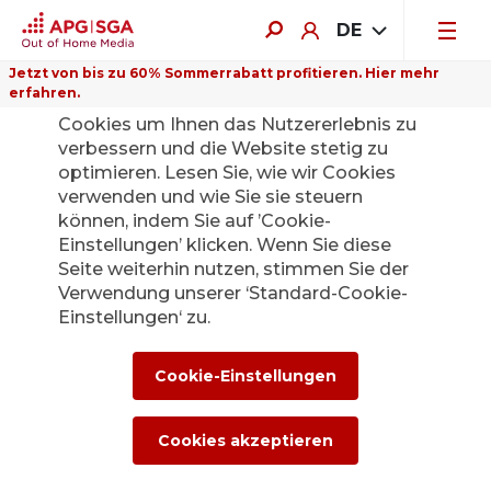
DE
Jetzt von bis zu 60% Sommerrabatt profitieren. Hier mehr
erfahren.
Auf dieser Website verwenden wir
Cookies um Ihnen das Nutzererlebnis zu
verbessern und die Website stetig zu
optimieren. Lesen Sie, wie wir Cookies
verwenden und wie Sie sie steuern
Zurück
können, indem Sie auf ’Cookie-
Einstellungen’ klicken. Wenn Sie diese
Seite weiterhin nutzen, stimmen Sie der
Die APG|SGA
Verwendung unserer ‘Standard-Cookie-
Medienstelle für
Einstellungen‘ zu.
News und
Cookie-Einstellungen
Medienmitteilunge
Cookies akzeptieren
n.