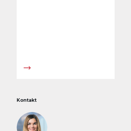
ihre Position im norditalienischen
Aussenwerbemarkt zu st&auml;rken.
Kontakt