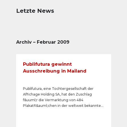
Letzte News
Archiv – Februar 2009
Publifutura gewinnt
Ausschreibung in Mailand
Publifutura, eine Tochtergesellschaft der
Affichage Holding SA, hat den Zuschlag
f&uuml;r die Vermarktung von 484
Plakatfl&auml;chen in der weltweit bekannten
Modemetropole Mailand erhalten. Der Vertrag
wurde f&uuml;r f&uuml;nf Jahre
abgeschlossen. Publifutura gelingt es damit,