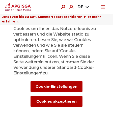
DE
Jetzt von bis zu 60% Sommerrabatt profitieren. Hier mehr
erfahren.
Auf dieser Website verwenden wir
Cookies um Ihnen das Nutzererlebnis zu
verbessern und die Website stetig zu
optimieren. Lesen Sie, wie wir Cookies
verwenden und wie Sie sie steuern
Zurück
können, indem Sie auf ’Cookie-
Einstellungen’ klicken. Wenn Sie diese
Seite weiterhin nutzen, stimmen Sie der
Die APG|SGA
Verwendung unserer ‘Standard-Cookie-
Medienstelle für
Einstellungen‘ zu.
News und
Cookie-Einstellungen
Medienmitteilunge
Cookies akzeptieren
n.