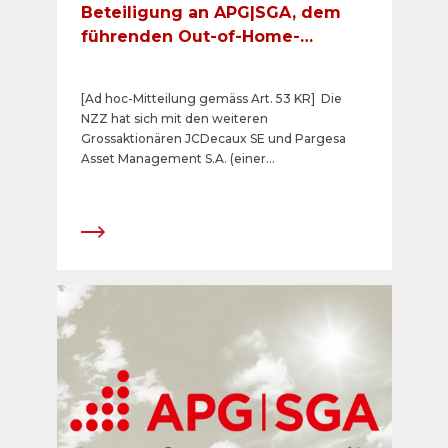
Beteiligung an APG|SGA, dem
führenden Out-of-Home-
Medienunternehmen der
Schweiz
[Ad hoc-Mitteilung gemäss Art. 53 KR] Die
NZZ hat sich mit den weiteren
Grossaktionären JCDecaux SE und Pargesa
Asset Management S.A. (einer
Tochtergesellschaft der belgischen CNP-
Gruppe) in zwei separaten Geschäften auf
einen Erwerb von gesamthaft weiteren 20%
der Aktien an der börsenkotierten APG|SGA
AG geeinigt. Entsprechende Vereinbarungen
wurden zwischen der NZZ und JCDecaux SE
bzw. Pargesa Asset Management S.A.
abgeschlossen. Mit Vollzug dieser Käufe würde
sich die Beteiligung der NZZ an der APG|SGA
AG von 25% auf 45% erhöhen. Für den Vollzug
der beiden Aktienkäufe ist als Bedingung u.a.
vorausgesetzt, dass die Generalversammlung
der APG|SGA AG eine sog. "Opting-up-
Bestimmung" in die Gesellschaftsstatuten